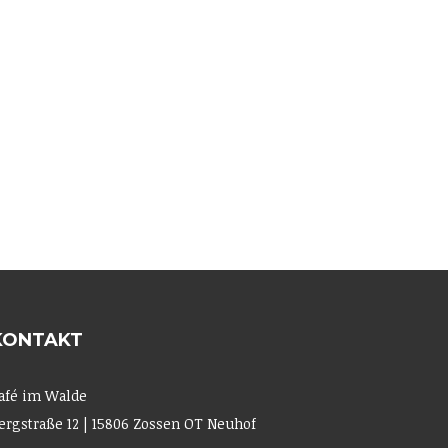
KONTAKT
afé im Walde
ergstraße 12 | 15806 Zossen OT Neuhof