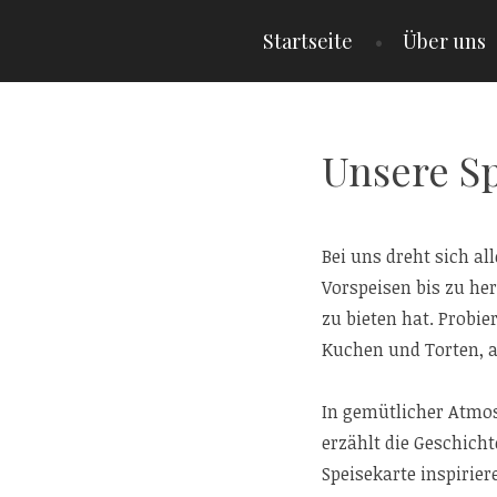
Zum
Startseite
Über uns
Inhalt
CAFÉ IM WALDE
springen
Unsere Sp
Bei uns dreht sich a
Vorspeisen bis zu he
zu bieten hat. Probi
Kuchen und Torten, a
In gemütlicher Atmos
erzählt die Geschicht
Speisekarte inspirie